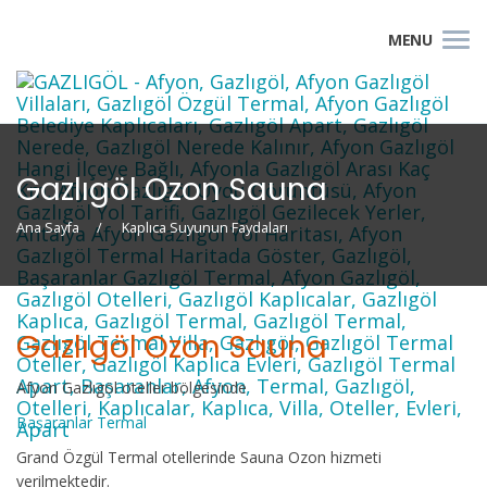
Gazlıgöl Ozon Sauna
Ana Sayfa
Kaplıca Suyunun Faydaları
Gazlıgöl Ozon Sauna
Afyon Gazlıgöl oteller bölgesinde
Başaranlar Termal
Grand Özgül Termal otellerinde Sauna Ozon hizmeti
verilmektedir.