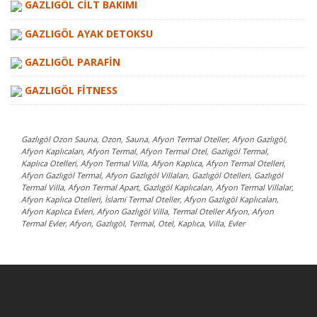
GAZLIGÖL CILT BAKIMI
GAZLIGÖL AYAK DETOKSU
GAZLIGÖL PARAFIN
GAZLIGÖL FITNESS
Gazlıgöl Ozon Sauna, Ozon, Sauna, Afyon Termal Oteller, Afyon Gazlıgöl,
Afyon Kaplıcaları, Afyon Termal, Afyon Termal Otel, Gazlıgöl Termal,
Kaplıca Otelleri, Afyon Termal Villa, Afyon Kaplıca, Afyon Termal Otelleri,
Afyon Gazlıgöl Termal, Afyon Gazlıgöl Villaları, Gazlıgöl Otelleri, Gazlıgöl
Termal Villa, Afyon Termal Apart, Gazlıgöl Kaplıcaları, Afyon Termal Villalar,
Afyon Kaplıca Otelleri, İslami Termal Oteller, Afyon Gazlıgöl Kaplıcaları,
Afyon Kaplıca Evleri, Afyon Gazlıgöl Villa, Termal Oteller Afyon, Afyon
Termal Evler, Afyon, Gazlıgöl, Termal, Otel, Kaplıca, Villa, Evler