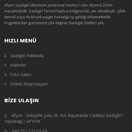
Afyon Gazligöl ülkemizin jeotermal merkezi olan Afyon’a 20 km
mesafededir. Gazlıgöl Termal kaplıca bölgesinde, yer almaktadır. Şifalı
termal suyu ile birçok yaygın hastalığa iyi geldiği bilinmektedir.
Frigyalılardan günümüze şifa dağıtan Gazlıgöl Otelleri şifa...
HIZLI MENÜ
Gazlıgöl Hakkında
Haberler
Foto Galeri
Online Rezervasyon
BIZE ULAŞIN
Afyon - Eskişehir yolu 20. Km Başaranlar Caddesi Gazlıgöl /
Yaylabağı / AFYON
+90 552 273 63 64