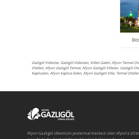
Ba
Gazlıgöl Videolar, Gazlıgöl Videoları, Video Galeri, Afyon Termal Ot
Otelleri, Afyon Gazlıgöl Termal, Afyon Gazlıgöl Villaları, Gazlıgöl Ot
Kaplıcaları, Afyon Kaplıca Evleri, Afyon Gazlıgöl Villa, Termal Oteller
Afyon Gazligöl ülkemizin jeotermal merkezi olan Afyon’a 20 k