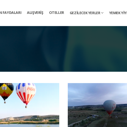
N FAYDALARI
ALIŞVERIŞ
OTELLER
GEZILECEK YERLER
YEMEK YI