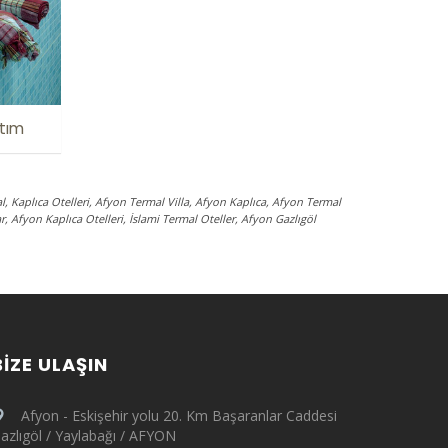
ıtım
l, Kaplıca Otelleri, Afyon Termal Villa, Afyon Kaplıca, Afyon Termal
ar, Afyon Kaplıca Otelleri, İslami Termal Oteller, Afyon Gazlıgöl
BIZE ULAŞIN
Afyon - Eskişehir yolu 20. Km Başaranlar Caddesi
azlıgöl / Yaylabağı / AFYON