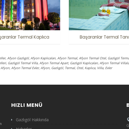
şaranlar Termal Kaplıca
Başaranlar Termal Tan
eller, Afyon Gazlıgöl, Afyon Kaplıcaları, Afyon Termal, Afyon Termal Otel, Gazlıgöl Terma
elleri, Gazlıgöl Termal Villa, Afyon Termal Apart, Gazlıgöl Kaplıcaları, Afyon Termal Villal
 Afyon, Afyon Termal Evler, Afyon, Gazlıgöl, Termal, Otel, Kaplıca, Villa, Evler
HIZLI MENÜ
Gazlıgöl Hakkında
m
G
Haberler