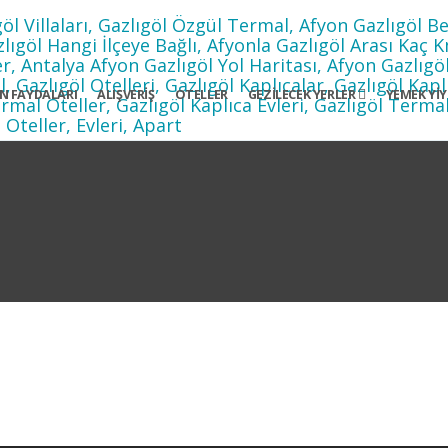
N FAYDALARI
ALIŞVERIŞ
OTELLER
GEZILECEK YERLER
YEMEK YI