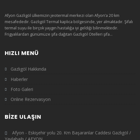
Afyon Gazligöl ülkemizin jeotermal merkezi olan Afyon’a 20 km
mesafededir. Gazlıgöl Termal kaplıca bölgesinde, yer almaktadır. Şifalı
termal suyu ile birçok yaygın hastalığa iyi geldiği bilinmektedir.
Frigyalılardan günümüze şifa dağıtan Gazlıgöl Otelleri şifa...
HIZLI MENÜ
Gazlıgöl Hakkında
Haberler
Foto Galeri
Online Rezervasyon
BIZE ULAŞIN
Afyon - Eskişehir yolu 20. Km Başaranlar Caddesi Gazlıgöl /
Yaylabağı / AFYON