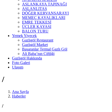
ASLANKAYA TAPINAĞI
ASLANLITAŞ
DÖĞER KERVANSARAYI
MEMEÇ KAYALIKLARI
EMRE TEKKESİ
ÜÇLER KAYASI
BALON TURU
Yemek Yiyecek
Gazlıgöl Restaurant
Gazlıgöl Market
Başaranlar Termal Gazlı Göl
Ali Baba’nın Çiftliği
Gazlıgöl Hakkında
Foto Galeri
Ulaşım
/
Ana Sayfa
Haberler
/