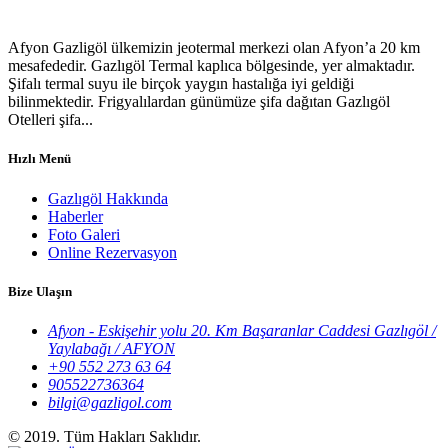
Afyon Gazligöl ülkemizin jeotermal merkezi olan Afyon’a 20 km
mesafededir. Gazlıgöl Termal kaplıca bölgesinde, yer almaktadır.
Şifalı termal suyu ile birçok yaygın hastalığa iyi geldiği
bilinmektedir. Frigyalılardan günümüze şifa dağıtan Gazlıgöl
Otelleri şifa...
Hızlı Menü
Gazlıgöl Hakkında
Haberler
Foto Galeri
Online Rezervasyon
Bize Ulaşın
Afyon - Eskişehir yolu 20. Km Başaranlar Caddesi Gazlıgöl /
Yaylabağı / AFYON
+90 552 273 63 64
905522736364
bilgi@gazligol.com
© 2019. Tüm Hakları Saklıdır.