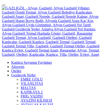
Kaplıca Suyunun Faydaları
Alışveriş
Oteller
Gezilecek Yerler
EMRE GÖLÜ
YILANLITAŞ
MALTAŞ
KAPIKAYA 2
FRİG VADİSİ
AYAZİNİ KİLİSESİ
AVDALAS KALESİ