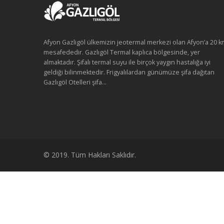
Afyon Gazligöl ülkemizin jeotermal merkezi olan Afyon’a 20 k
mesafededir. Gazlıgöl Termal kaplıca bölgesinde, yer
almaktadır. Şifalı termal suyu ile birçok yaygın hastalığa iyi
geldiği bilinmektedir. Frigyalılardan günümüze şifa dağıtan
Gazlıgöl Otelleri şifa...
© 2019. Tüm Hakları Saklıdır.