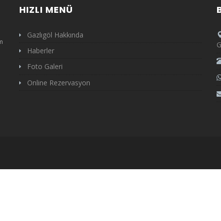
HIZLI MENÜ
Gazlıgöl Hakkında
m
G
Haberler
Foto Galeri
Online Rezervasyon