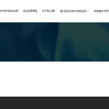
N FAYDALARI
ALIŞVERIŞ
OTELLER
GEZILECEK YERLER
YEMEK YI