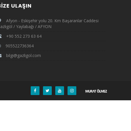
BIZE ULAŞIN
Afyon - Eskişehir yolu 20. Km Başaranlar Caddesi
azlıgöl / Yaylabağı / AFYON
+90 552 273 63 64
905522736364
bilgi@gazligol.com